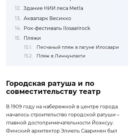
Здание НИИ леса Metla
Аквапарк Весикко
Рок-фестиваль Ilosaarirock
Пляжи
Песчаный пляж в лагуне Илосаари
Пляж в Линнунлахти
Городская ратуша и по
совместительству театр
В 1909 году на набережной в центре города
началось строительство городской ратуши –
главной достопримечательности Йоэнсуу.
Финский архитектор Элиель Сааринен был