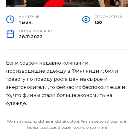
НА ЧТЕНИЕ
ПРОСМОТРОВ
1 мин.
150
ОПУБЛИКОВАНО
28.11.2022
Если совсем недавно компании,
производящие одежду в Финляндии, били
тревогу по поводу роста цен на сырье и
энергоносители, то сейчас их беспокоит еще и
то, что финны стали больше экономить на
одежде.
Woman choosing clothes in clothing store. Female person shopping in
fashion boutique, shopper looking on garment