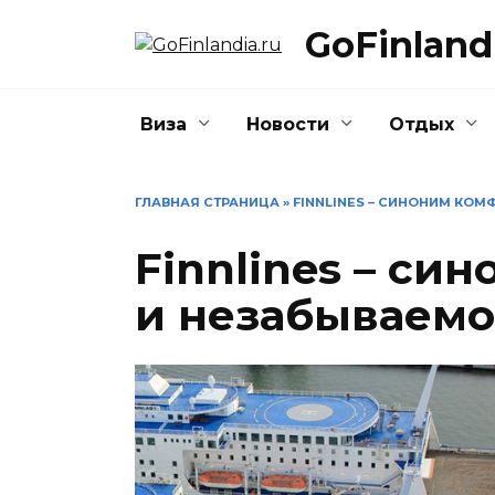
Перейти
GoFinlandi
к
содержанию
Виза
Новости
Отдых
ГЛАВНАЯ СТРАНИЦА
»
FINNLINES – СИНОНИМ КО
Finnlines – си
и незабываемо