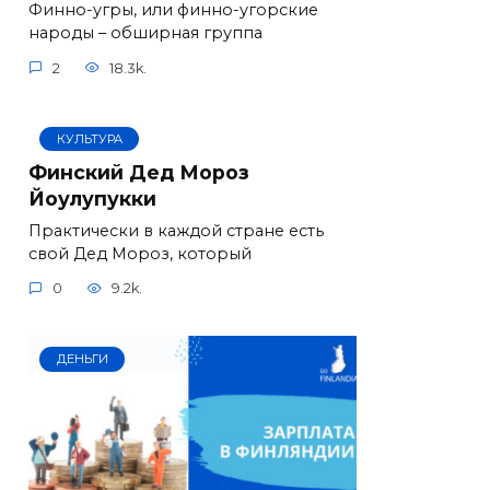
Финно-угры, или финно-угорские
народы – обширная группа
2
18.3k.
КУЛЬТУРА
Финский Дед Мороз
Йоулупукки
Практически в каждой стране есть
свой Дед Мороз, который
0
9.2k.
ДЕНЬГИ