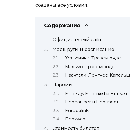
созданы все условия.
Содержание
Официальный сайт
Маршруты и расписание
Хельсинки–Травемюнде
Мальмо–Травемюнде
Наантали–Лонгнес–Kaпeль
Паромы
Finnlady, Finnmaid и Finnstar
Finnpartner и Finntrader
Europalink
Finnswan
Стоимость билетов