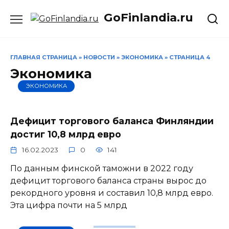
Перейти
GoFinlandia.ru
к
содержанию
ГЛАВНАЯ СТРАНИЦА
»
НОВОСТИ
»
ЭКОНОМИКА
»
СТРАНИЦА 4
Экономика
ЭКОНОМИКА
Дефицит торгового баланса Финляндии
достиг 10,8 млрд евро
16.02.2023
0
141
По данным финской таможни в 2022 году
дефицит торгового баланса страны вырос до
рекордного уровня и составил 10,8 млрд евро.
Эта цифра почти на 5 млрд